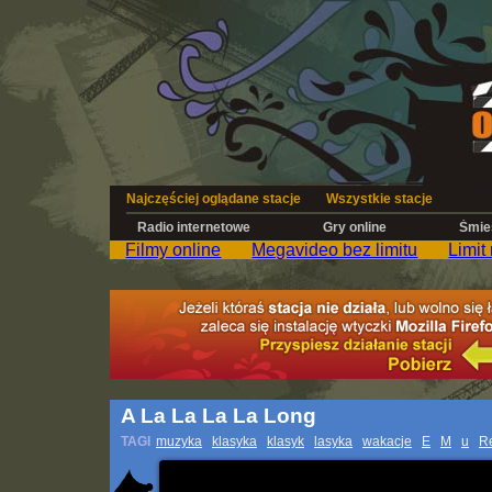
Najczęściej oglądane stacje
Wszystkie stacje
Radio internetowe
Gry online
Śmies
Filmy online
Megavideo bez limitu
Limit
A La La La La Long
TAGI
muzyka
klasyka
klasyk
lasyka
wakacje
E
M
u
R