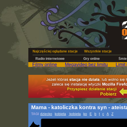
Najczęściej oglądane stacje
Wszystkie stacje
Radio internetowe
Gry online
Śmies
Filmy online
Megavideo bez limitu
Limit
Mama - katoliczka kontra syn - ateist
TAGI
dziecko
kobieta
kobieta
ko
E
b
t
c
A
Z