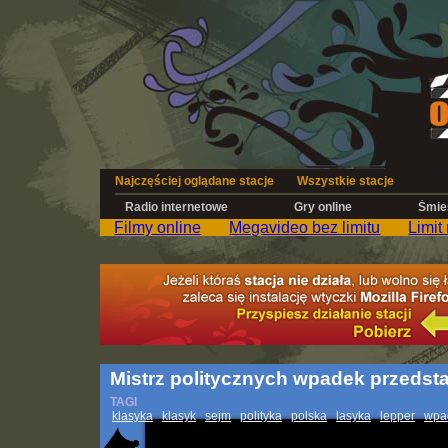
Najczęściej oglądane stacje
Wszystkie stacje
Radio internetowe
Gry online
Śmies
Filmy online
Megavideo bez limitu
Limit
Mistrz politycznych wpadek przedst
TAGI
klasyka
klasyk
sejm
polityka
polska
lasyka
lepper
wpa