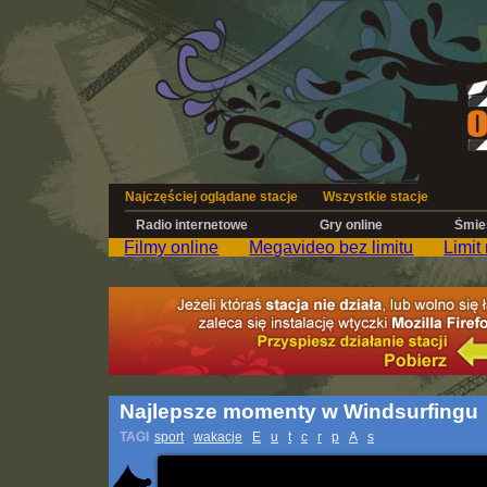
Najczęściej oglądane stacje
Wszystkie stacje
Radio internetowe
Gry online
Śmies
Filmy online
Megavideo bez limitu
Limit
Najlepsze momenty w Windsurfingu
TAGI
sport
wakacje
E
u
t
c
r
p
A
s