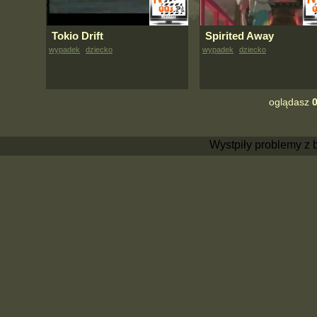
Tokio Drift
Spirited Away
wypadek
dziecko
wypadek
dziecko
oglądasz
0
Wystpiły problemy z 